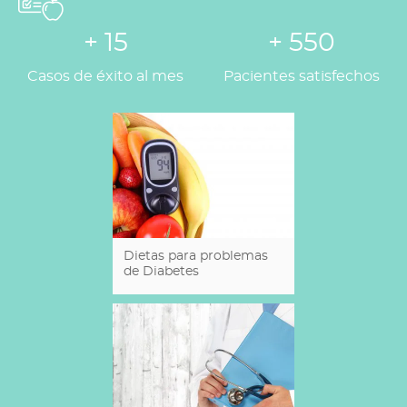
+ 15
+ 550
Casos de éxito al mes
Pacientes satisfechos
Dietas para problemas
de Diabetes